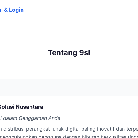
i & Login
Tentang 9sl
Solusi Nusantara
tal dalam Genggaman Anda
 distribusi perangkat lunak digital paling inovatif dan terp
menghubungkan pengguna dengan hiburan berkualitas tingg