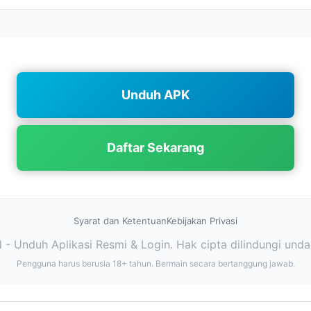
Unduh APK
Daftar Sekarang
Syarat dan Ketentuan
Kebijakan Privasi
 - Unduh Aplikasi Resmi & Login. Hak cipta dilindungi und
Pengguna harus berusia 18+ tahun. Bermain secara bertanggung jawab.