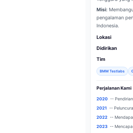
Misi:
Membangun 
pengalaman peng
Indonesia.
Lokasi
Didirikan
Tim
BMM Testlabs
G
Perjalanan Kami
2020
-- Pendiria
2021
-- Peluncura
2022
-- Mendapatk
2023
-- Mencapai