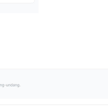
ang-undang.