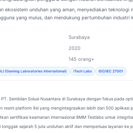
ekosistem unduhan yang aman, menyediakan teknologi m
guna yang mulus, dan mendukung pertumbuhan industri kre
Surabaya
2020
145 orang+
LI (Gaming Laboratories International)
iTech Labs
ISO/IEC 27001
n PT. Sembilan Solusi Nusantara di Surabaya dengan fokus pada optim
n resmi platform 9sl yang mengintegrasikan lebih dari 500 aplikasi p
an sertifikasi keamanan internasional BMM Testlabs untuk integrita
 tonggak sejarah 5 juta unduhan aktif dan memperluas layanan ke pa