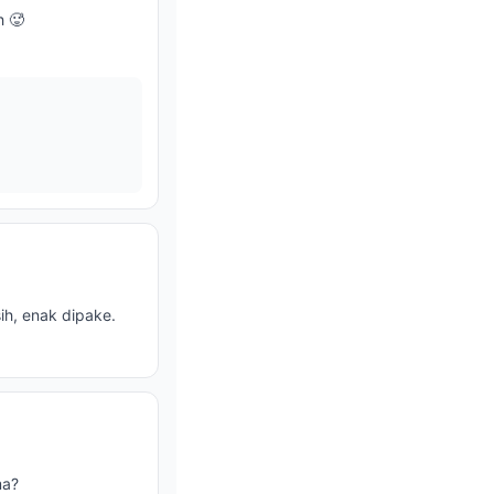
h 🥵
ih, enak dipake.
ma?