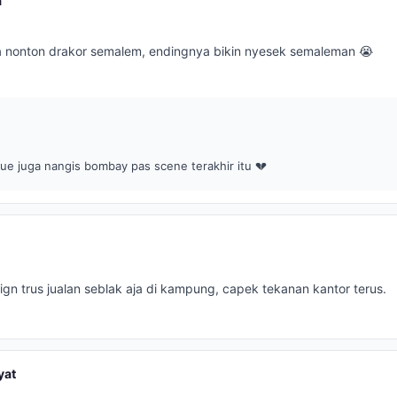
a
a nonton drakor semalem, endingnya bikin nyesek semaleman 😭
Gue juga nangis bombay pas scene terakhir itu 💔
gn trus jualan seblak aja di kampung, capek tekanan kantor terus.
yat