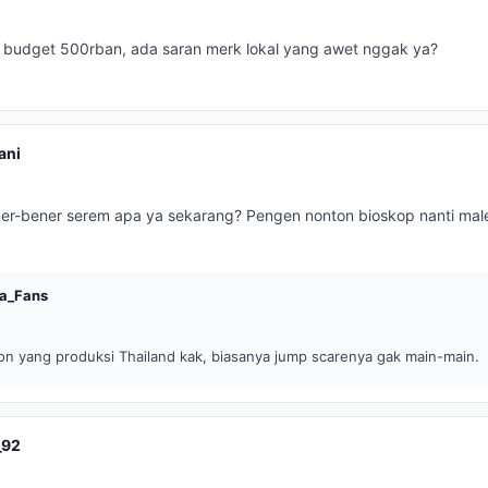
ari budget 500rban, ada saran merk lokal yang awet nggak ya?
ani
ner-bener serem apa ya sekarang? Pengen nonton bioskop nanti mal
ga_Fans
on yang produksi Thailand kak, biasanya jump scarenya gak main-main.
_92