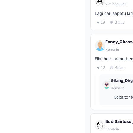
2 minggu lalu
Lagi cari sepatu l
♥ 19
💬 Balas
Fanny_Ghass
Kemarin
Film horor yang be
♥ 12
💬 Balas
Gilang_Dir
Kemarin
Coba tont
BudiSantoso
Kemarin