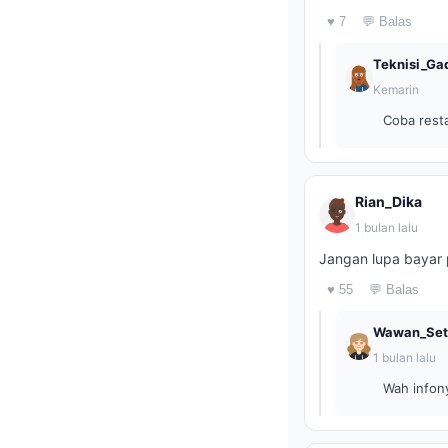
♥ 7
💬 Balas
Teknisi_Ga
Kemarin
Coba resta
Rian_Dika
1 bulan lalu
Jangan lupa bayar 
♥ 55
💬 Balas
Wawan_Set
1 bulan lalu
Wah infon