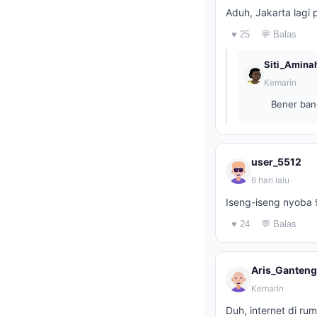
Aduh, Jakarta lagi 
♥ 25
💬 Balas
Siti_Amina
Kemarin
Bener bang
user_5512
6 hari lalu
Iseng-iseng nyoba 9
♥ 24
💬 Balas
Aris_Ganten
Kemarin
Duh, internet di ru