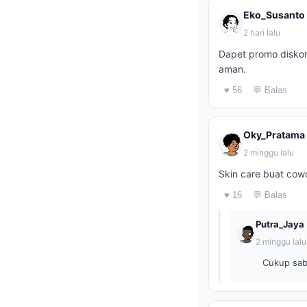
Eko_Susanto
2 hari lalu
Dapet promo diskon
aman.
♥ 56
💬 Balas
Oky_Pratama
2 minggu lalu
Skin care buat cow
♥ 16
💬 Balas
Putra_Jaya
2 minggu lalu
Cukup sab