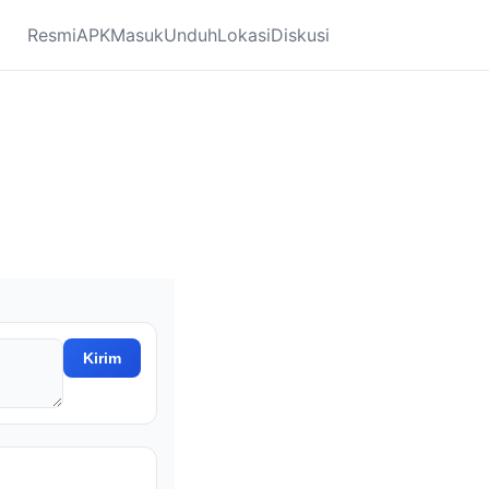
Resmi
APK
Masuk
Unduh
Lokasi
Diskusi
Kirim