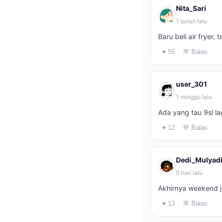
Nita_Sari
1 bulan lalu
Baru beli air fryer,
♥ 55
💬 Balas
user_301
1 minggu lalu
Ada yang tau 9sl l
♥ 12
💬 Balas
Dedi_Mulyad
5 hari lalu
Akhirnya weekend 
♥ 13
💬 Balas