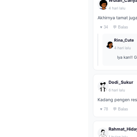
Wulan_Cahy
4 hari lalu
Akhirnya tamat jug
♥ 34
💬 Balas
Rina_Cute
4 hari lalu
Iya kan!! 
Dodi_Sukur
6 hari lalu
Kadang pengen resi
♥ 78
💬 Balas
Rahmat_Hida
1 bulan lalu