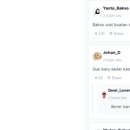
Yanto_Bakso
2 bulan lalu
Bakso urat buatan s
♥ 120
💬 Balas
Johan_D
2 bulan lalu
Gue baru sadar kal
♥ 69
💬 Balas
Dewi_Lover
2 bulan lalu
Bener bang